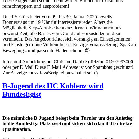
Diese Fragen sind schnell beantwortet: Einfach mal kostenlos
reinschnuppern und ausprobieren!
Der TV Güls bietet vom 09. bis 30. Januar 2025 jeweils
Donnerstags um 19 Uhr für Interessierte jeden Alters die
Möglichkeit, Step-Aerobic kennenzulernen. Wir nehmen uns
bewusst Zeit, alle Basics von Grund auf vorzustellen und zu
vermitteln. Das Angebot richtet sich vorrangig an Einsteigerinnen
und Einsteiger ohne Vorkenntnisse. Einzige Voraussetzung: Spaß an
Bewegung - und passende Hallenschuhe. 😉
Infos und Anmeldung bei Christine Dahlke (Telefon
01607993006
oder per E-Mail
Diese E-Mail-Adresse ist vor Spambots geschützt!
Zur Anzeige muss JavaScript eingeschaltet sein.
)
B-Jugend des HC Koblenz wird
Bundesligist
Die männliche B-Jugend belegt beim Turnier um den Aufstieg
in die Bundesliga Platz zwei und sichert sich damit die direkte
Qualifikation.