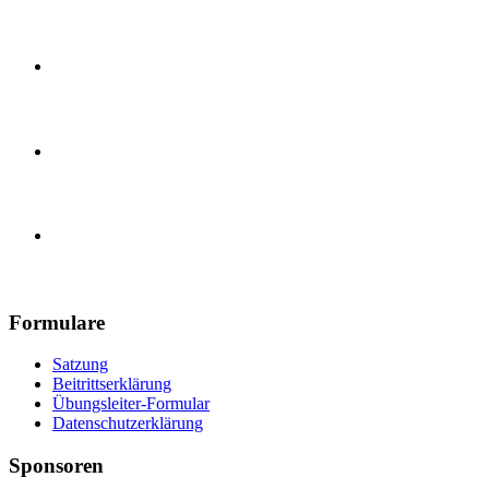
Karate Training
Handball, E-Jugend
Handball, Herren
Turnverein 1890 Güls e.V.
Formulare
Satzung
Beitrittserklärung
Übungsleiter-Formular
Datenschutzerklärung
Sponsoren