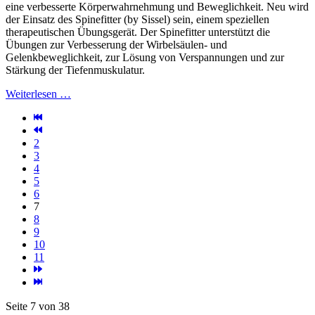
eine verbesserte Körperwahrnehmung und Beweglichkeit. Neu wird
der Einsatz des Spinefitter (by Sissel) sein, einem speziellen
therapeutischen Übungsgerät. Der Spinefitter unterstützt die
Übungen zur Verbesserung der Wirbelsäulen- und
Gelenkbeweglichkeit, zur Lösung von Verspannungen und zur
Stärkung der Tiefenmuskulatur.
Weiterlesen …
2
3
4
5
6
7
8
9
10
11
Seite 7 von 38