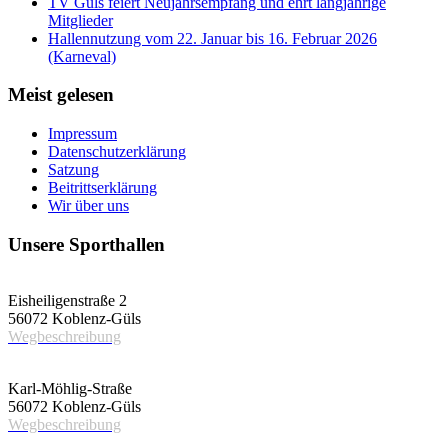
TV Güls feiert Neujahrsempfang und ehrt langjährige
Mitglieder
Hallennutzung vom 22. Januar bis 16. Februar 2026
(Karneval)
Meist gelesen
Impressum
Datenschutzerklärung
Satzung
Beitrittserklärung
Wir über uns
Unsere Sporthallen
Vereinshalle
Eisheiligenstraße 2
56072 Koblenz-Güls
Wegbeschreibung
Schulsporthalle
Karl-Möhlig-Straße
56072 Koblenz-Güls
Wegbeschreibung