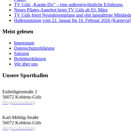
TV Güls „Karate-Do“ – eine außergewöhnliche Erfahrung
Neues Pilates-Angebot beim TV Güls ab 03. März
TV Güls feiert Neujahrsempfang und ehrt langjährige Mitglied
Hallennutzung vom 22. Januar bis 16. Februar 2026 (Karneval
Meist gelesen
Impressum
Datenschutzerklärung
Satzung
Beitrittserklärung
Wir über uns
Unsere Sporthallen
Vereinshalle
Eisheiligenstraße 2
56072 Koblenz-Güls
Wegbeschreibung
Schulsporthalle
Karl-Möhlig-Straße
56072 Koblenz-Güls
Wegbeschreibung