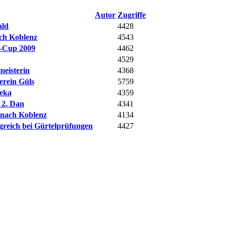
Autor
Zugriffe
ald
4428
ach Koblenz
4543
n-Cup 2009
4462
4529
meisterin
4368
erein Güls
5759
teka
4359
 2. Dan
4341
t nach Koblenz
4134
greich bei Gürtelprüfungen
4427