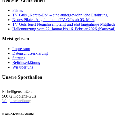
Neueste Nachrichten
Pilates
TV Güls „Karate-Do“ – eine außergewöhnliche Erfahrung
Neues Pilates-Angebot beim TV Güls ab 03. März
TV Güls feiert Neujahrsempfang und ehrt langjährige Mitglied
Hallennutzung vom 22. Januar bis 16. Februar 2026 (Karneval
Meist gelesen
Impressum
Datenschutzerklärung
Satzung
Beitrittserklärung
Wir über uns
Unsere Sporthallen
Vereinshalle
Eisheiligenstraße 2
56072 Koblenz-Güls
Wegbeschreibung
Schulsporthalle
Karl-Möhlig-Straße