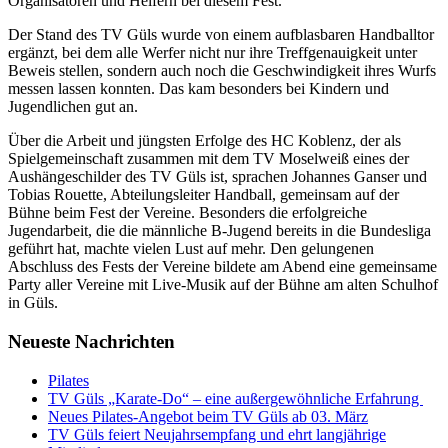
Organisatoren und Helfern bei diesem Fest.
Der Stand des TV Güls wurde von einem aufblasbaren Handballtor
ergänzt, bei dem alle Werfer nicht nur ihre Treffgenauigkeit unter
Beweis stellen, sondern auch noch die Geschwindigkeit ihres Wurfs
messen lassen konnten. Das kam besonders bei Kindern und
Jugendlichen gut an.
Über die Arbeit und jüngsten Erfolge des HC Koblenz, der als
Spielgemeinschaft zusammen mit dem TV Moselweiß eines der
Aushängeschilder des TV Güls ist, sprachen Johannes Ganser und
Tobias Rouette, Abteilungsleiter Handball, gemeinsam auf der
Bühne beim Fest der Vereine. Besonders die erfolgreiche
Jugendarbeit, die die männliche B-Jugend bereits in die Bundesliga
geführt hat, machte vielen Lust auf mehr. Den gelungenen
Abschluss des Fests der Vereine bildete am Abend eine gemeinsame
Party aller Vereine mit Live-Musik auf der Bühne am alten Schulhof
in Güls.
Neueste Nachrichten
Pilates
TV Güls „Karate-Do“ – eine außergewöhnliche Erfahrung
Neues Pilates-Angebot beim TV Güls ab 03. März
TV Güls feiert Neujahrsempfang und ehrt langjährige