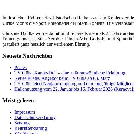
Im festlichen Rahmen des Historischen Rathaussaals in Koblenz erh
Ulrike Mohrs die Sport-Ehrennadel der Stadt Koblenz. Die Veranstal
Christine Dahlke wurde damit für ihre bereits mehr als 23 Jahre anda
Frauengymnastik, Step-Aerobic, Fitness-Mix, Body-Fit und Spinefitti
gratuliert ganz herzlich zur verdienten Ehrung.
Neueste Nachrichten
Pilates
TV Güls „Karate-Do“ – eine außergewöhnliche Erfahrung
Neues Pilates-Angebot beim TV Güls ab 03. März
TV Güls feiert Neujahrsempfang und ehrt langjährige Mitglied
Hallennutzung vom 22. Januar bis 16. Februar 2026 (Karneval
Meist gelesen
Impressum
Datenschutzerklärung
Satzung
Beitrittserklärung
Wir über uns