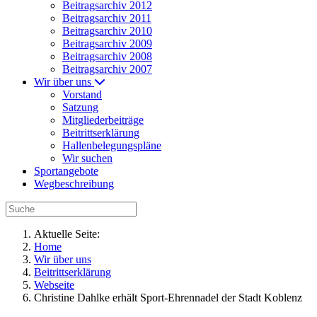
Beitragsarchiv 2012
Beitragsarchiv 2011
Beitragsarchiv 2010
Beitragsarchiv 2009
Beitragsarchiv 2008
Beitragsarchiv 2007
Wir über uns
Vorstand
Satzung
Mitgliederbeiträge
Beitrittserklärung
Hallenbelegungspläne
Wir suchen
Sportangebote
Wegbeschreibung
Aktuelle Seite:
Home
Wir über uns
Beitrittserklärung
Webseite
Christine Dahlke erhält Sport-Ehrennadel der Stadt Koblenz