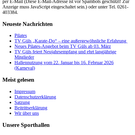
per E-Mail (
Diese E-Mail-Adresse ist vor Spambots geschützt! Zur
Anzeige muss JavaScript eingeschaltet sein.
) oder unter Tel. 0261-
403384.
Neueste Nachrichten
Pilates
TV Güls „Karate-Do“ – eine außergewöhnliche Erfahrung
Neues Pilates-Angebot beim TV Güls ab 03. März
TV Güls feiert Neujahrsempfang und ehrt langjährige
Mitglieder
Hallennutzung vom 22. Januar bis 16. Februar 2026
(Karneval)
Meist gelesen
Impressum
Datenschutzerklärung
Satzung
Beitrittserklärung
Wir über uns
Unsere Sporthallen