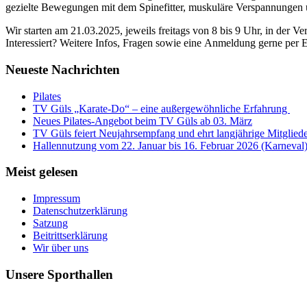
gezielte Bewegungen mit dem Spinefitter, muskuläre Verspannungen
Wir starten am 21.03.2025, jeweils freitags von 8 bis 9 Uhr, in der V
Interessiert? Weitere Infos, Fragen sowie eine Anmeldung gerne per E
Neueste Nachrichten
Pilates
TV Güls „Karate-Do“ – eine außergewöhnliche Erfahrung
Neues Pilates-Angebot beim TV Güls ab 03. März
TV Güls feiert Neujahrsempfang und ehrt langjährige Mitglied
Hallennutzung vom 22. Januar bis 16. Februar 2026 (Karneval
Meist gelesen
Impressum
Datenschutzerklärung
Satzung
Beitrittserklärung
Wir über uns
Unsere Sporthallen
Vereinshalle